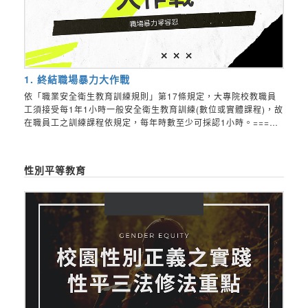
1. 終結職場暴力大作戰
依「職業安全衛生教育訓練規則」第17條規定，大專院校教職員
工須接受每1年1小時一般安全衛生教育訓練(數位或實體課程)，故
在職員工之訓練課程依規定，每年時數至少可採認1小時。===
《職業安全衛生法 第32條 》雇主應依本法及有關規定會同勞工，
共同實施職業安全衛生教育訓練。（接受教育訓練之義務）《職業
安全衛生法 第45條 》 違反本法第32條之規定者，處新臺幣3萬元
性別平等教育
以上15萬元以下罰鍰。（對雇主之罰則）《職業安全衛生法 第46
條 》 違反本法第32條之規定者，處新臺幣3,000元以下罰鍰。
（對勞工之罰則）