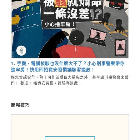
1. 手機、電腦被駭也沒什麼大不了？小心刑事警察帶你
進牢房！快用四招資安習慣讓駭客退散！
輕忽資訊安全，除了可能蒙受巨大損失之外，甚至讓刑事警察來敲
門！ 養成 4 招資安習慣，讓駭客退散！
簡報技巧