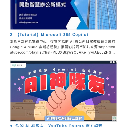
2. 【Tutorial】Microsoft 365 Copilot
本影音課程為電算中心「從零開始的 AI 辦公新日常教職員專屬的
Google & M365 雲端初體驗」推薦影片清單影片來源:https://yo
utube.com/playlist?list=PLDXBkjWsO5AKe_ywiAE6JZHSRL
Lw5W4u3&si=DSN6PiIf35c-p5VY透過連結您可以觀看原作者
「shianwuz」更多的影片AI 工具更新快速，任何變更請以官方公
布為準，課程內容僅作為經驗分享。 AI工具更新快速，任何變更
請以官方公布為準，課程內容僅作為經驗分享。
3. 你的 AI 神隊友｜YouTube Course 官方課程